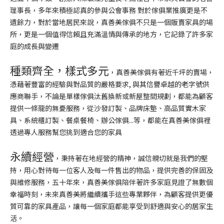
理事長，多年來積極認真的參與公會事務 對於傢俱業推廣更是不
遺餘力，對於當地居民來說，真善美傢俱不只是一個販賣家具的場
所，更是一個值得信賴且充滿溫情與傳承的地方，它記錄了許多家
庭的成長與變遷
種類齊全，樣式多元
，真善美傢俱有著近千坪的賣場，
憑藉著豐富的經驗與對品質的嚴格要求, 與其信譽卓越的老字號供
應商聯手，不論是單樣傢俱汰舊換新或新屋整間規劃，都能為顧客
提供一條龍的無憂服務，從沙發訂製、品牌床墊、高品質實木家
具、系統櫃訂製、餐桌餐椅、辦公傢俱...等，都能在真善美傢俱裡
透過專人服務幫您挑到適合您的家具
永續經營
，秉持著在地經營的精神，誠信親切就是我們的堅
持，用心對待每一位客人及每一件售出的物品，提供完善的保固及
與維修服務，五十年來，真善美傢俱陪伴著許多家庭見證了無數個
幸福時刻，未來真善美將繼續攜手這些專業夥伴，為顧客提供更優
質可靠的家具產品，讓每一個家庭都能享受到舒適與安心的居家生
活。