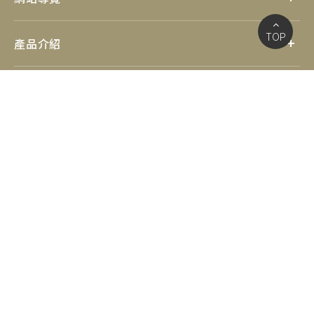
TOP
產品介紹
優惠資訊
社群連結
電話：04-25232577
信箱：jsm55630087@gmail.com
Copyright © 真善美家具. All Rights Reserved.
台中家具行
台中家具推薦
台中豐原家具