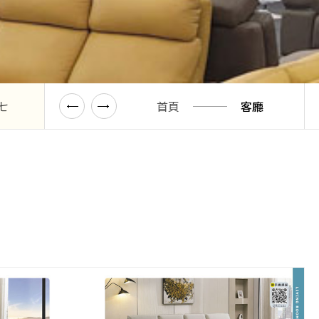
七
型錄八
首頁
型錄九
客廳
型