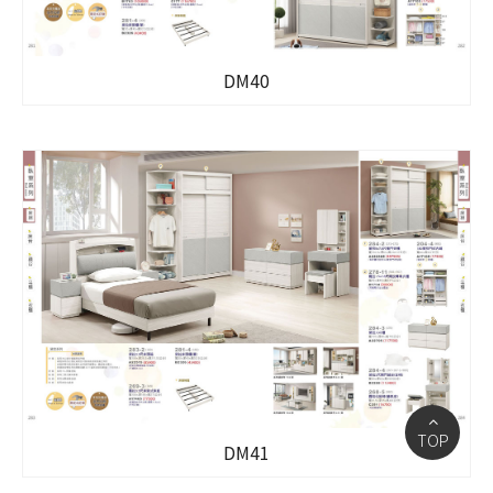
DM40
TOP
DM41