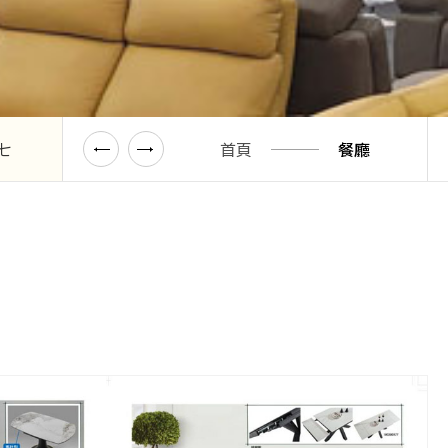
七
型錄八
首頁
型錄九
餐廳
型