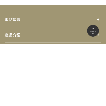
網站導覽
TOP
產品介紹
優惠資訊
社群連結
電話：04-25232577
信箱：jsm55630087@gmail.com