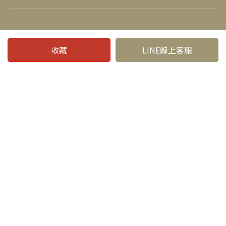
社群連結
收藏
LINE線上客服
電話：04-25232577
信箱：jsm55630087@gmail.com
Copyright © 真善美家具. All Rights Reserved.
台中家具行
台中家具推薦
台中豐原家具