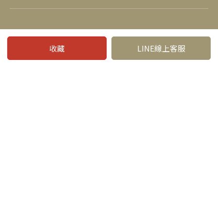
社群連結
收藏
LINE線上客服
電話：04-25232577
信箱：jsm55630087@gmail.com
Copyright © 真善美家具. All Rights Reserved.
台中家具行
台中家具推薦
台中豐原家具