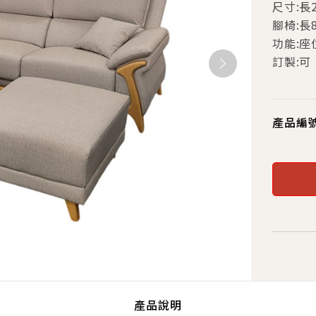
尺寸:長
腳椅:長8
功能:座
訂製:可
產品編
產品說明