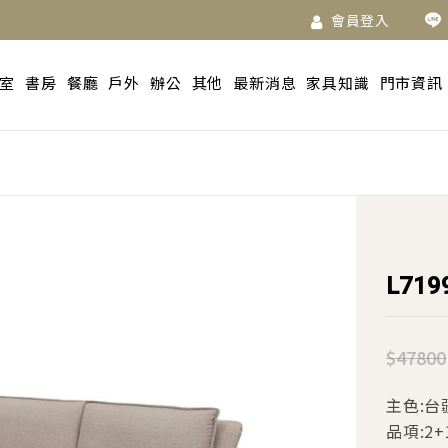
會員登入
室
書房
餐廳
戶外
辦公
其他
最新消息
家具知識
門市資訊
L71
$47800
主色:台疆
品項:2