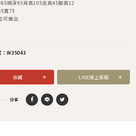
265椅深95背高105坐高45腳高12
5寛75
位可推出
號：
W35043
收藏
LINE線上客服
分享