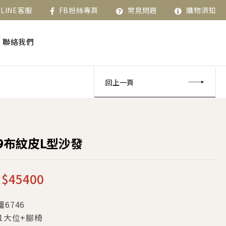
LINE客服
FB粉絲專頁
常見問題
購物須知
聯絡我們
回上一頁
99布紋皮L型沙發
$
45400
6746
+1大位+腳椅