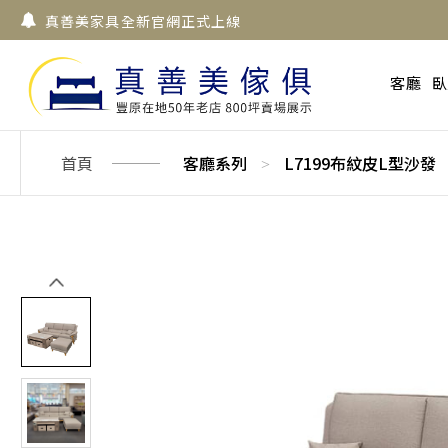
真善美家具全新官網正式上線
客廳
臥
首頁
客廳系列
L7199布紋皮L型沙發
>